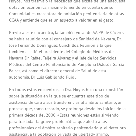
Hoyos, ”nos trasmitió la necesidad que existe de una adecuada
dotación económica, máxime teniendo en cuenta que su
Comunidad es «receptora de población penitenciaria de otras
CCAA y entiende que es un aspecto a valorar en el gasto.
Previo a este encuentro, la también vocal de AA.PP. de Cáceres
se había reunido con el consejero de Sanidad de Navarra, Dr.
José Fernando Domínguez Cunchillos. Reunión a la que
también asistió el presidente del Colegio de Médicos de
Navarra Dr. Rafael Teijeira Alvarez y el jefe de los Servicios
Médicos del Centro Penitenciario de Pamplona Dr.Jesús García
Falces, así como el director general de Salud de esta
autonomía, Dr Luis Gabilondo Pujol.
En todos estos encuentros, la Dra. Hoyos hizo una exposición
sobre la situación en la que se encuentra este tipo de
asistencia de cara a sus transferencias al ámbito sanitario, un
proceso que, como recordó, se prolonga desde los inicios de la
primera década del 2000. «Estas reuniones están sirviendo
para trasladar la grave problemática que afecta a los
profesionales del ámbito sanitario penitenciario y el deterioro
asistencial a la población privada de libertad» afirmó.