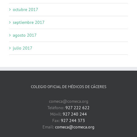
octubre 2017
septiembre 2017
agosto 2017
julio 2017
COLEGIO OFICIAL DE MÉDICOS DE CÁCERES
comeca@comeca.org
Teléfono:
927 222 622
Móvil:
927 240 244
Fax:
927 244 373
Email:
comeca@comeca.org