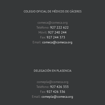
elección
presencial
COLEGIO OFICIAL DE MÉDICOS DE CÁCERES
de
plazas
en
comeca@comeca.org
la
Teléfono:
927 222 622
Formación
Móvil:
927 240 244
Sanitaria
Especializa
Fax:
927 244 373
Email:
comeca@comeca.org
DELEGACIÓN EN PLASENCIA
comepla@comeca.org
Teléfono:
927 426 333
Fax:
927 426 336
Email:
comepla@comeca.org