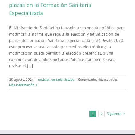
plazas en la Formación Sanitaria
Especializada
El Ministerio de Sanidad ha lanzado una consulta pública para
modificar la norma que regula la elección y adjudicación de
plazas de Formación Sanitaria Especializada (FSE).Desde 2020,
este proceso se realiza solo por medios electrónicos; la
modificación busca permitir la elección presencial, o una
combinación de ambos métodos. Además, también se va a
revisar el [...]
en
20 agosto, 2024
|
noticias
,
portada-listado
|
Comentarios desactivados
Sanidad
Más información
saca
a
consulta
pública
la
Siguiente
1
2
norma
para
posibilitar
la