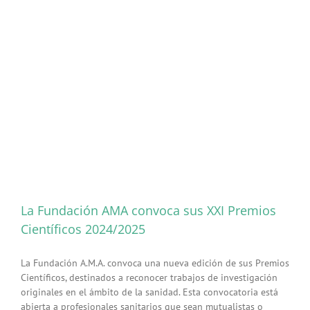
del
“Programa
de
Educación
para
la
Salud”
de
la
Diputación
de
Cáceres
y
el
Colegio
de
La Fundación AMA convoca sus XXI Premios
Médicos
Científicos 2024/2025
La Fundación A.M.A. convoca una nueva edición de sus Premios
Científicos, destinados a reconocer trabajos de investigación
originales en el ámbito de la sanidad. Esta convocatoria está
abierta a profesionales sanitarios que sean mutualistas o