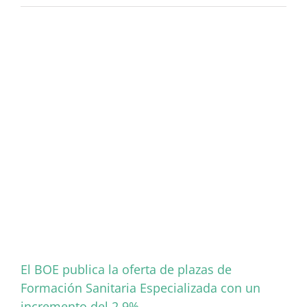
Consejo
de
Colegios
Profesionales
de
Médicos
de
Extremadura
(CCPMEx)
rechaza
la
dispensación
de
medicamentos
sujetos
a
prescripción
médica
por
profesionales
de
El BOE publica la oferta de plazas de
enfermería
para
Formación Sanitaria Especializada con un
el
incremento del 2,9%
tratamiento