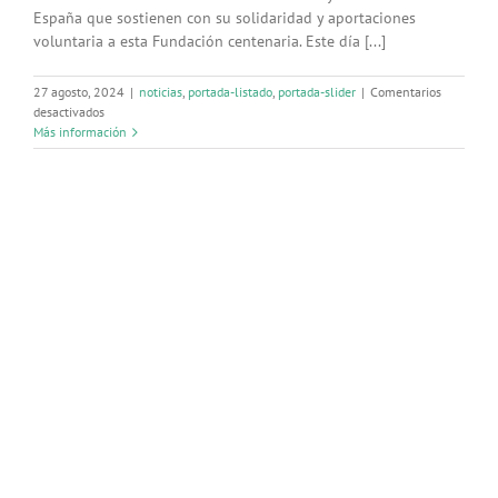
España que sostienen con su solidaridad y aportaciones
voluntaria a esta Fundación centenaria. Este día [...]
27 agosto, 2024
|
noticias
,
portada-listado
,
portada-slider
|
Comentarios
en
desactivados
Más
Más información
de
143
000
médicos
y
médicas
de
España
sostienen
con
su
solidaridad
la
FPSOMC