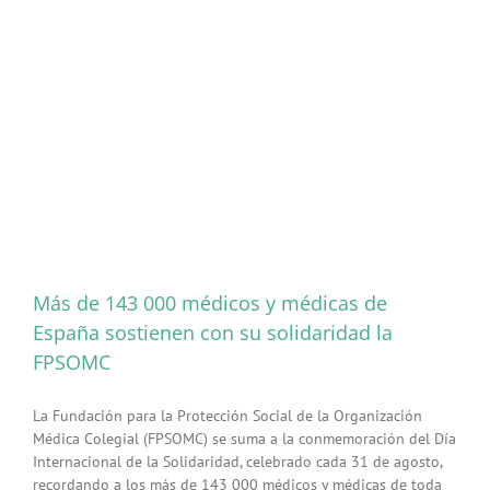
Hermandad
de
la
Salud
de
Cáceres
para
donar
parte
de
los
beneficios
de
las
Fiestas
Más de 143 000 médicos y médicas de
de
San
España sostienen con su solidaridad la
Francisco
FPSOMC
a
ELA
Extremadur
La Fundación para la Protección Social de la Organización
Médica Colegial (FPSOMC) se suma a la conmemoración del Día
Internacional de la Solidaridad, celebrado cada 31 de agosto,
recordando a los más de 143 000 médicos y médicas de toda