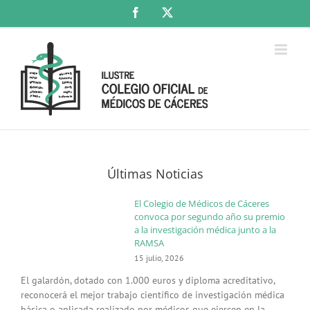
Saltar
Facebook
X
al
contenido
Últimas Noticias
El Colegio de Médicos de Cáceres
convoca por segundo año su premio
a la investigación médica junto a la
RAMSA
15 julio, 2026
El galardón, dotado con 1.000 euros y diploma acreditativo,
reconocerá el mejor trabajo científico de investigación médica
básica o aplicada realizado por médicos que ejercen en la