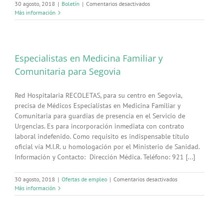
en
30 agosto, 2018
|
Boletín
|
Comentarios desactivados
Próximas
Más información
publicaciones
Bolsa
de
Trabajo
Especialistas en Medicina Familiar y
Comunitaria para Segovia
Red Hospitalaria RECOLETAS, para su centro en Segovia,
precisa de Médicos Especialistas en Medicina Familiar y
Comunitaria para guardias de presencia en el Servicio de
Urgencias. Es para incorporación inmediata con contrato
laboral indefenido. Como requisito es indispensable título
oficial vía M.I.R. u homologación por el Ministerio de Sanidad.
Información y Contacto: Dirección Médica. Teléfono: 921 [...]
en
30 agosto, 2018
|
Ofertas de empleo
|
Comentarios desactivados
Especialistas
Más información
en
Medicina
Familiar