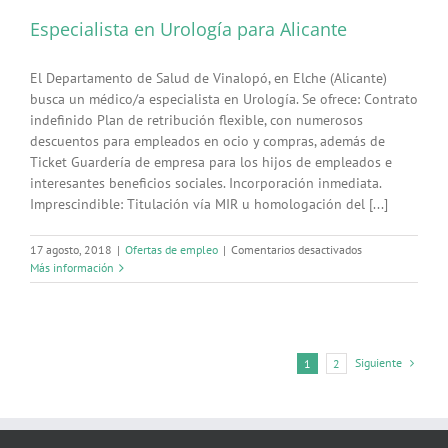
la
Especialista en Urología para Alicante
colegiación
de
sanitarios
El Departamento de Salud de Vinalopó, en Elche (Alicante)
es
obligatoria
busca un médico/a especialista en Urología. Se ofrece: Contrato
indefinido Plan de retribución flexible, con numerosos
descuentos para empleados en ocio y compras, además de
Ticket Guardería de empresa para los hijos de empleados e
interesantes beneficios sociales. Incorporación inmediata.
Imprescindible: Titulación vía MIR u homologación del [...]
en
17 agosto, 2018
|
Ofertas de empleo
|
Comentarios desactivados
Especialista
Más información
en
Urología
para
Alicante
Siguiente
1
2