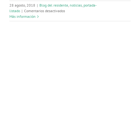
28 agosto, 2018
|
Blog del residente
,
noticias
,
portada-
en
listado
|
Comentarios desactivados
Programa
Más información
de
Atención
Integral
al
Médico
Enfermo