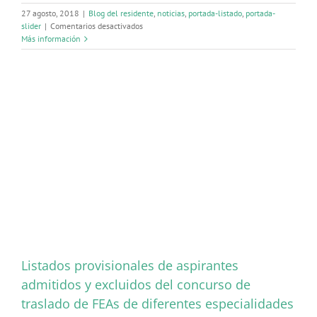
27 agosto, 2018
|
Blog del residente
,
noticias
,
portada-listado
,
portada-
en
slider
|
Comentarios desactivados
Catálogo
Más información
de
Prestaciones
Fundación
para
la
Protección
Social
de
la
OMC
para
2018
Listados provisionales de aspirantes
admitidos y excluidos del concurso de
traslado de FEAs de diferentes especialidades