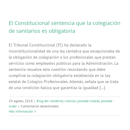
El Constitucional sentencia que la colegiación
de sanitarios es obligatoria
El Tribunal Constitucional (TC) ha declarado la
inconstitucionalidad de una ley cántabra que excepcionaba de
la obligación de colegiación a los profesionales que prestan
servicios como empleados públicos para la Administración. La
sentencia resuelve esta cuestión recordando que debe
cumplirse la colegiación obligatoria establecida en la Ley
estatal de Colegios Profesionales. Además, señala que se trata
de una condición básica que garantiza la igualdad [...]
20 agosto, 2018
|
Blog del residente
,
noticias
,
portada-listado
,
portada-
en
slider
|
Comentarios desactivados
El
Más información
Constitucional
sentencia
que