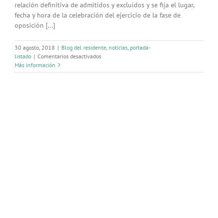
relación definitiva de admitidos y excluidos y se fija el lugar,
fecha y hora de la celebración del ejercicio de la fase de
oposición [...]
30 agosto, 2018
|
Blog del residente
,
noticias
,
portada-
en
listado
|
Comentarios desactivados
Publicada
Más información
la
fecha
de
oposición
de
diferentes
especialidades