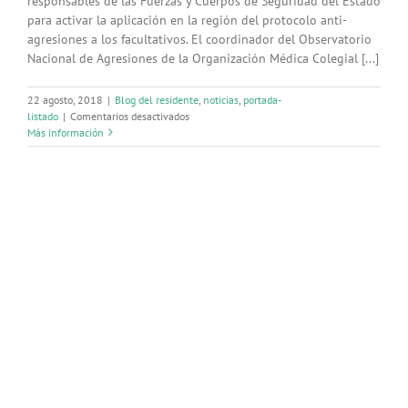
responsables de las Fuerzas y Cuerpos de Seguridad del Estado
de
diferentes
para activar la aplicación en la región del protocolo anti-
especialidades
agresiones a los facultativos. El coordinador del Observatorio
Nacional de Agresiones de la Organización Médica Colegial [...]
22 agosto, 2018
|
Blog del residente
,
noticias
,
portada-
en
listado
|
Comentarios desactivados
Impulsarán
Más información
el
protocolo
contra
las
agresiones
a
médicos
en
la
región