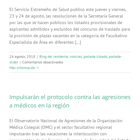
El Servicio Extremeño de Salud publicó este jueves y viernes,
23 y 24 de agosto, las resoluciones de la Secretaría General
por las que se hacen públicos los listados provisionales de
aspirantes admitidos y excluidos del concurso de traslado para
la provisión de plazas vacantes en la categoría de Facultativo
Especialista de Área en diferentes [...]
24 agosto, 2018
|
Blog del residente
,
noticias
,
portada-listado
,
portada-
en
slider
|
Comentarios desactivados
Listados
Más información
provisionales
de
aspirantes
admitidos
Impulsarán el protocolo contra las agresiones
y
excluidos
a médicos en la región
del
concurso
de
El Observatorio Nacional de Agresiones de la Organización
traslado
Médica Colegial (OMC) y el sector facultativo regional
de
impulsarán tras las vacaciones la interlocución con
FEAs