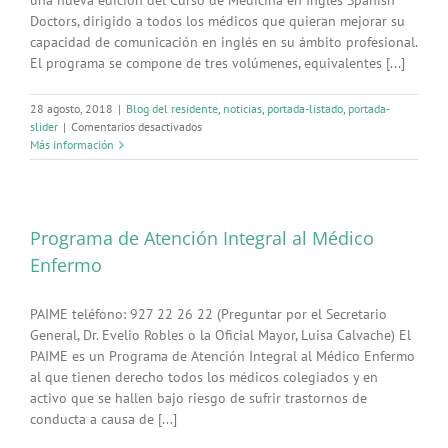
una nueva edición del Curso de Medicina en Inglés Spanish
Doctors, dirigido a todos los médicos que quieran mejorar su
capacidad de comunicación en inglés en su ámbito profesional.
El programa se compone de tres volúmenes, equivalentes [...]
28 agosto, 2018
|
Blog del residente
,
noticias
,
portada-listado
,
portada-
en
slider
|
Comentarios desactivados
Curso
Más información
de
Inglés
Spanish
Doctors
Programa de Atención Integral al Médico
Enfermo
PAIME teléfono: 927 22 26 22 (Preguntar por el Secretario
General, Dr. Evelio Robles o la Oficial Mayor, Luisa Calvache) El
PAIME es un Programa de Atención Integral al Médico Enfermo
al que tienen derecho todos los médicos colegiados y en
activo que se hallen bajo riesgo de sufrir trastornos de
conducta a causa de [...]