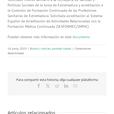
Políticas Sociales de la Junta de Extremadura y acreditación a
la Comisión de Formación Continuada de las Profesiones
Sanitarias de Extremadura. Solicitada acreditación al Sistema
Español de Acreditación de Actividades Relacionadas con la
Formación Médica Continuada (SEAFORMEC/SMPAC)
Pueden obtener más información en este
documento
18 junio, 2019
|
Boletín
,
noticias
,
portada-listado
|
Comentarios
en
desactivados
La
VI
Jornada
de
Divulgación
Para compartir esta historia, elija cualquier plataforma
Científica
se
Facebook
X
Reddit
LinkedIn
Correo
celebrará
electrónico
finalmente
el
5
de
Artículos relacionados
noviembre