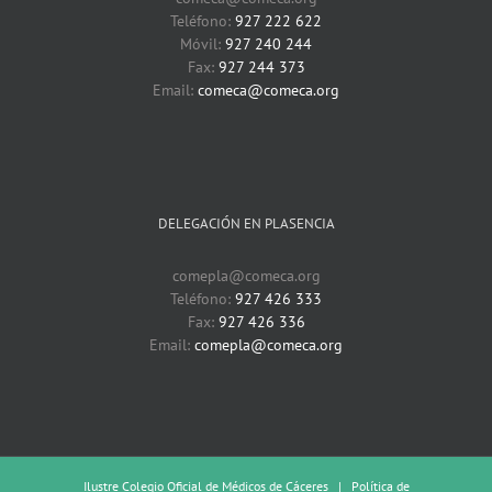
Teléfono:
927 222 622
Móvil:
927 240 244
Fax:
927 244 373
Email:
comeca@comeca.org
DELEGACIÓN EN PLASENCIA
comepla@comeca.org
Teléfono:
927 426 333
Fax:
927 426 336
Email:
comepla@comeca.org
Ilustre Colegio Oficial de Médicos de Cáceres |
Política de