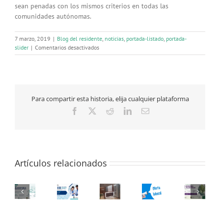
sean penadas con los mismos criterios en todas las
comunidades autónomas.
7 marzo, 2019
|
Blog del residente
,
noticias
,
portada-listado
,
portada-
en
slider
|
Comentarios desactivados
El
14
de
marzo
se
Para compartir esta historia, elija cualquier plataforma
conmemora
el
Facebook
X
Reddit
LinkedIn
Correo
Día
electrónico
Nacional
Contra
las
Agresiones
Artículos relacionados
a
Sanitarios