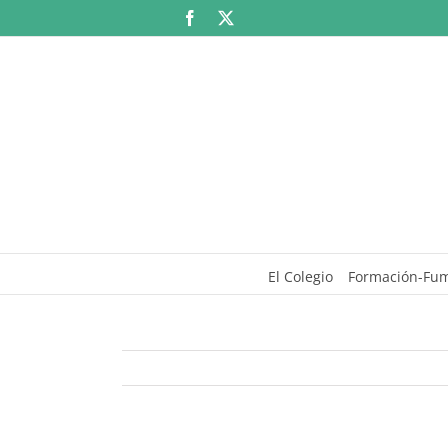
Saltar
Facebook
X
al
contenido
El Colegio
Formación-Fu