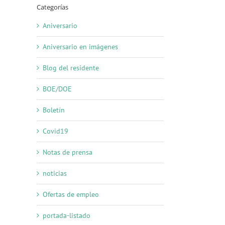
Categorías
Aniversario
Aniversario en imágenes
reo
trónico
Blog del residente
BOE/DOE
Boletín
Covid19
Notas de prensa
noticias
Ofertas de empleo
portada-listado