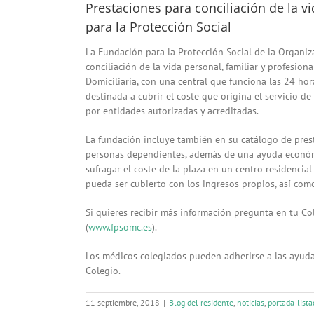
Prestaciones para conciliación de la vi
para la Protección Social
La Fundación para la Protección Social de la Organiz
conciliación de la vida personal, familiar y profesiona
Domiciliaria, con una central que funciona las 24 ho
destinada a cubrir el coste que origina el servicio d
por entidades autorizadas y acreditadas.
La fundación incluye también en su catálogo de prest
personas dependientes, además de una ayuda económi
sufragar el coste de la plaza en un centro residencia
pueda ser cubierto con los ingresos propios, así com
Si quieres recibir más información pregunta en tu C
(
www.fpsomc.es
).
Los médicos colegiados pueden adherirse a las ayudas
Colegio.
11 septiembre, 2018
|
Blog del residente
,
noticias
,
portada-lista