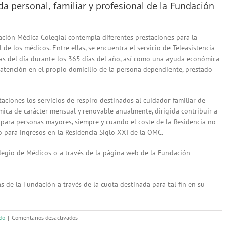
da personal, familiar y profesional de la Fundación
ación Médica Colegial contempla diferentes prestaciones para la
l de los médicos. Entre ellas, se encuentra el servicio de Teleasistencia
ras del día durante los 365 días del año, así como una ayuda económica
e atención en el propio domicilio de la persona dependiente, prestado
aciones los servicios de respiro destinados al cuidador familiar de
ca de carácter mensual y renovable anualmente, dirigida contribuir a
l para personas mayores, siempre y cuando el coste de la Residencia no
o para ingresos en la Residencia Siglo XXI de la OMC.
olegio de Médicos o a través de la página web de la Fundación
 de la Fundación a través de la cuota destinada para tal fin en su
en
do
|
Comentarios desactivados