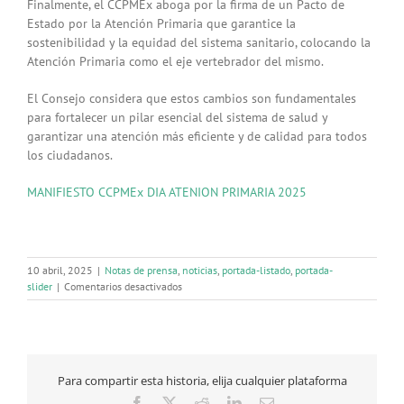
Finalmente, el CCPMEx aboga por la firma de un Pacto de
Estado por la Atención Primaria que garantice la
sostenibilidad y la equidad del sistema sanitario, colocando la
Atención Primaria como el eje vertebrador del mismo.
El Consejo considera que estos cambios son fundamentales
para fortalecer un pilar esencial del sistema de salud y
garantizar una atención más eficiente y de calidad para todos
los ciudadanos.
MANIFIESTO CCPMEx DIA ATENION PRIMARIA 2025
10 abril, 2025
|
Notas de prensa
,
noticias
,
portada-listado
,
portada-
en
slider
|
Comentarios desactivados
El
Consejo
de
Colegios
Profesionales
Para compartir esta historia, elija cualquier plataforma
de
Médicos
Facebook
X
Reddit
LinkedIn
Correo