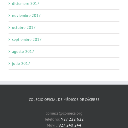
diciembre 2017
noviembre 2017
octubre 2017
septiembre 2017
agosto 2017
julio 2017
COLEGIO OFICIAL DE MÉDICOS DE CÁCERES
comeca@comeca.org
Teléfono:
927 222 622
Móvil:
927 240 244