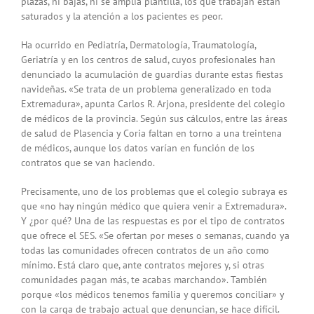
plazas, ni bajas, ni se amplía plantilla, los que trabajan están
saturados y la atención a los pacientes es peor.
Ha ocurrido en Pediatría, Dermatología, Traumatología,
Geriatría y en los centros de salud, cuyos profesionales han
denunciado la acumulación de guardias durante estas fiestas
navideñas. «Se trata de un problema generalizado en toda
Extremadura», apunta Carlos R. Arjona, presidente del colegio
de médicos de la provincia. Según sus cálculos, entre las áreas
de salud de Plasencia y Coria faltan en torno a una treintena
de médicos, aunque los datos varían en función de los
contratos que se van haciendo.
Precisamente, uno de los problemas que el colegio subraya es
que «no hay ningún médico que quiera venir a Extremadura».
Y ¿por qué? Una de las respuestas es por el tipo de contratos
que ofrece el SES. «Se ofertan por meses o semanas, cuando ya
todas las comunidades ofrecen contratos de un año como
mínimo. Está claro que, ante contratos mejores y, si otras
comunidades pagan más, te acabas marchando». También
porque «los médicos tenemos familia y queremos conciliar» y
con la carga de trabajo actual que denuncian, se hace difícil.