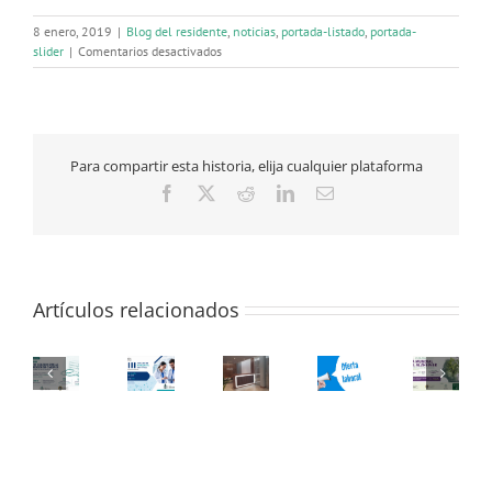
8 enero, 2019
|
Blog del residente
,
noticias
,
portada-listado
,
portada-
en
slider
|
Comentarios desactivados
El
colegio
de
médicos
urge
Para compartir esta historia, elija cualquier plataforma
al
SES
Facebook
X
Reddit
LinkedIn
Correo
medidas
electrónico
por
la
falta
de
Artículos relacionados
facultativos