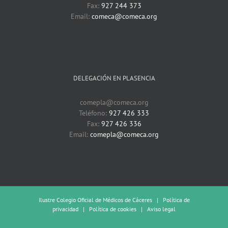
Fax:
927 244 373
Email:
comeca@comeca.org
DELEGACIÓN EN PLASENCIA
comepla@comeca.org
Teléfono:
927 426 333
Fax:
927 426 336
Email:
comepla@comeca.org
Ilustre Colegio Oficial de Médicos de Cáceres |
Política de
privacidad
|
Política de cookies
|
Aviso legal