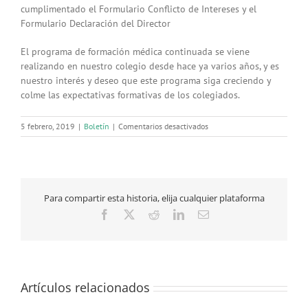
cumplimentado el Formulario Conflicto de Intereses y el
Formulario Declaración del Director
El programa de formación médica continuada se viene
realizando en nuestro colegio desde hace ya varios años, y es
nuestro interés y deseo que este programa siga creciendo y
colme las expectativas formativas de los colegiados.
en
5 febrero, 2019
|
Boletín
|
Comentarios desactivados
El
Colegio
de
Médicos
de
Para compartir esta historia, elija cualquier plataforma
Cáceres
recuerda
Facebook
X
Reddit
LinkedIn
Correo
a
electrónico
todos
los
colegiados
que
Artículos relacionados
el
plazo