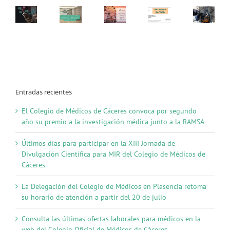
para
acreditar
un
curso
es
de
dos
meses
Entradas recientes
El Colegio de Médicos de Cáceres convoca por segundo
año su premio a la investigación médica junto a la RAMSA
Últimos días para participar en la XIII Jornada de
Divulgación Científica para MIR del Colegio de Médicos de
Cáceres
La Delegación del Colegio de Médicos en Plasencia retoma
su horario de atención a partir del 20 de julio
Consulta las últimas ofertas laborales para médicos en la
web del Colegio Oficial de Médicos de Cáceres