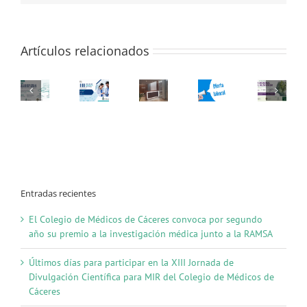
para
médicos
de
Artículos relacionados
Atención
Primaria
y
Hospitalaria-
CÁCERES
Entradas recientes
El Colegio de Médicos de Cáceres convoca por segundo
año su premio a la investigación médica junto a la RAMSA
Últimos días para participar en la XIII Jornada de
Divulgación Científica para MIR del Colegio de Médicos de
Cáceres