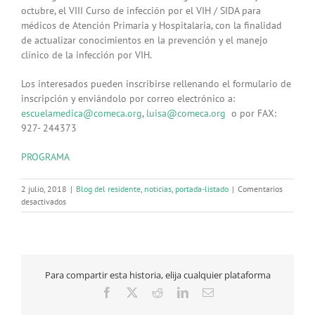
octubre, el VIII Curso de infección por el VIH / SIDA para
médicos de Atención Primaria y Hospitalaria, con la finalidad
de actualizar conocimientos en la prevención y el manejo
clínico de la infección por VIH.
Los interesados pueden inscribirse rellenando el formulario de
inscripción y enviándolo por correo electrónico a:
escuelamedica@comeca.org
,
luisa@comeca.org
o por FAX:
927- 244373
PROGRAMA
2 julio, 2018
|
Blog del residente
,
noticias
,
portada-listado
|
Comentarios
en
desactivados
VIII
Curso
de
Infección
por
Para compartir esta historia, elija cualquier plataforma
el
VIH
Facebook
X
Reddit
LinkedIn
Correo
/
electrónico
SIDA