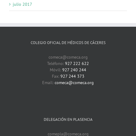
julio 2017
COLEGIO OFICIAL DE MÉDICOS DE CÁCERES
comeca@comeca.org
Teléfono:
927 222 622
Móvil:
927 240 244
Fax:
927 244 373
Email:
comeca@comeca.org
DELEGACIÓN EN PLASENCIA
comepla@comeca.org