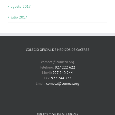
agosto 2017
julio 2017
COLEGIO OFICIAL DE MÉDICOS DE CÁCERES
comeca@comeca.org
Teléfono:
927 222 622
Móvil:
927 240 244
Fax:
927 244 373
Email:
comeca@comeca.org
DELEGACIÓN EN PLASENCIA