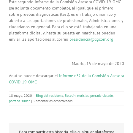
Este segundo informe de la Comisión Asesora COVID-19-OMC
(se adjunta documento completo), al igual que el primero
sobre pruebas diagnósticas (test), es un trabajo dinámico y
abierto a las aportaciones de profesionales, Administraciones y
ciudadanos en general. Para ello se está trabajando en una
plataforma digital y, hasta su puesta en marcha, se pueden
enviar las aportaciones al correo
presidencia@cgcom.org
Madrid, 15 de mayo de 2020
Aquí se puede descargar el
informe nº2 de la Comisión Asesora
COVID-19-OMC
18 mayo, 2020
|
Blog del residente
,
Boletín
,
noticias
,
portada-listado
,
en
portada-slider
|
Comentarios desactivados
Utilización
de
mascarillas
en
el
Para compartir esta historia, elija cualquier plataforma
ámbito