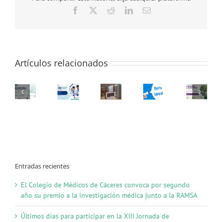
sanitario
Facebook
X
Reddit
LinkedIn
Correo
y
electrónico
población
general
Artículos relacionados
Entradas recientes
El Colegio de Médicos de Cáceres convoca por segundo
año su premio a la investigación médica junto a la RAMSA
Últimos días para participar en la XIII Jornada de