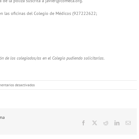
a de la póliza suscrita a javier@comeca.org.
en las oficinas del Colegio de Médicos (927222622;
n de los colegiados/as en el Colegio pudiendo solicitarlas.
en
entarios desactivados
Renovación
Automática
Seguro
Responsabilidad
Civil
rma
Profesional
Facebook
X
Reddit
LinkedIn
Cor
elec