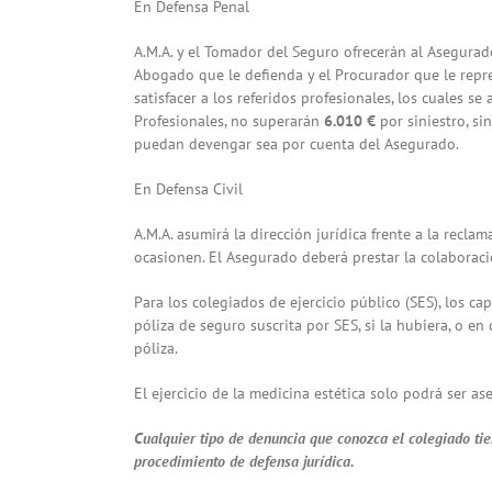
En Defensa Penal
A.M.A. y el Tomador del Seguro ofrecerán al Asegurado
Abogado que le defienda y el Procurador que le repre
satisfacer a los referidos profesionales, los cuales 
Profesionales, no superarán
6.010 €
por siniestro, s
puedan devengar sea por cuenta del Asegurado.
En Defensa Civil
A.M.A. asumirá la dirección jurídica frente a la recla
ocasionen. El Asegurado deberá prestar la colaboraci
Para los colegiados de ejercicio público (SES), los 
póliza de seguro suscrita por SES, si la hubiera, o en
póliza.
El ejercicio de la medicina estética solo podrá ser a
Cualquier tipo de denuncia que conozca el colegiado ti
procedimiento de defensa jurídica.