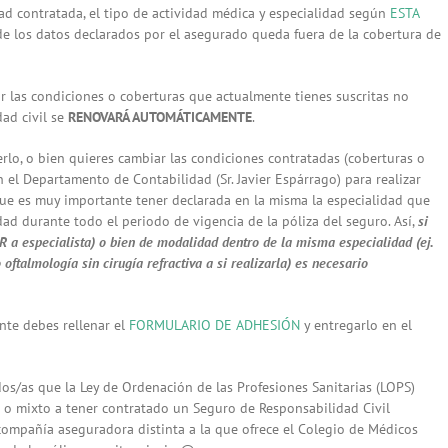
d contratada, el tipo de actividad médica y especialidad según
ESTA
 de los datos declarados por el asegurado queda fuera de la cobertura de
car las condiciones o coberturas que actualmente tienes suscritas no
dad civil se
RENOVARÁ AUTOMÁTICAMENTE
.
cerlo, o bien quieres cambiar las condiciones contratadas (coberturas o
 el Departamento de Contabilidad (Sr. Javier Espárrago) para realizar
ue es muy importante tener declarada en la misma la especialidad que
dad durante todo el periodo de vigencia de la póliza del seguro. Así,
si
R a especialista) o bien de modalidad dentro de la misma especialidad (ej.
oftalmología sin cirugía refractiva a si realizarla) es necesario
ente debes rellenar el
FORMULARIO DE ADHESIÓN
y entregarlo en el
dos/as que la Ley de Ordenación de las Profesiones Sanitarias (LOPS)
re o mixto a tener contratado un Seguro de Responsabilidad Civil
a compañía aseguradora distinta a la que ofrece el Colegio de Médicos