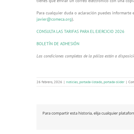
tienes que enviar un correo electrónico con una copi
Para cualquier duda o aclaración puedes informarte 
javier@comeca.org
).
CONSULTA LAS TARIFAS PARA EL EJERCICIO 2026
BOLETÍN DE ADHESIÓN
Las condiciones completas de la póliza están a disposició
26 febrero, 2026
|
noticias
,
portada-listado
,
portada-slider
|
Com
Para compartir esta historia, elija cualquier platafo