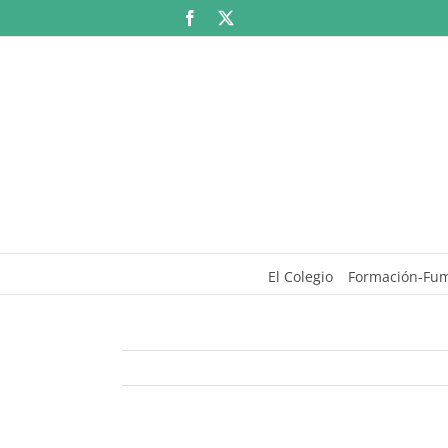
Saltar
Facebook
X
al
contenido
El Colegio
Formación-Fu