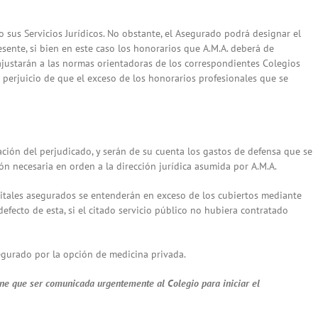
 sus Servicios Jurídicos. No obstante, el Asegurado podrá designar el
sente, si bien en este caso los honorarios que A.M.A. deberá de
se ajustarán a las normas orientadoras de los correspondientes Colegios
in perjuicio de que el exceso de los honorarios profesionales que se
mación del perjudicado, y serán de su cuenta los gastos de defensa que se
ón necesaria en orden a la dirección jurídica asumida por A.M.A.
capitales asegurados se entenderán en exceso de los cubiertos mediante
 defecto de esta, si el citado servicio público no hubiera contratado
segurado por la opción de medicina privada.
ene que ser comunicada urgentemente al Colegio para iniciar el