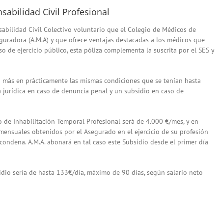
abilidad Civil Profesional
abilidad Civil Colectivo voluntario que el Colegio de Médicos de
uradora (A.M.A) y que ofrece ventajas destacadas a los médicos que
aso de ejercicio público, esta póliza complementa la suscrita por el SES y
ño más en prácticamente las mismas condiciones que se tenían hasta
sa jurídica en caso de denuncia penal y un subsidio en caso de
de Inhabilitación Temporal Profesional será de 4.000 €/mes, y en
ensuales obtenidos por el Asegurado en el ejercicio de su profesión
ondena. A.M.A. abonará en tal caso este Subsidio desde el primer día
dio sería de hasta 133€/día, máximo de 90 días, según salario neto