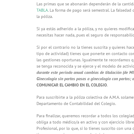
Las primas que se abonarán dependerán de la cantida
TABLA
. La forma de pago será semestral. La falsedad
la póliza.
Si ya estás adherido a la póliza, y no quieres modifi
necesitas hacer nada, pues el seguro de responsabili
Si por el contrario no la tienes suscrita y quieres ha
tipo de actividad) tienes que ponerte en contacto con
las gestiones oportunas. Igualmente te recordamos q
se tenga reconocida y se ejerce y el modelo de activi
durante este periodo anual cambias de titulación (de MI
Ginecología sin partos pasas a ginecología con partos; o 
COMUNICAR EL CAMBIO EN EL COLEGIO
.
Para suscribirte a la póliza colectiva de A.M.A. solam
Departamento de Contabilidad del Colegio.
Para finalizar, queremos recordar a todos los colegia
obliga a todo médico/a en activo y con ejercicio lib
Profesional, por lo que, si lo tienes suscrito con un