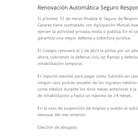
Renovación Automática Seguro Respons
El próximo 31 de marzo finaliza el Seguro de Respons
Cáceres tiene contratado con Agrupación Mutual Aseg
ejercen la actividad privada, mixta o pública. En el c
garantiza una mayor defensa y cobertura jurídica.
El Colegio renovará el 1 de abril la póliza por un a
ahora, cubriendo la defensa civil, las fianzas y defen
inhabilitación temporal.
El importe máximo para pagar como Subsidio en caso 
ningún caso podrán exceder de los ingresos medios m
como médico durante los doce meses anteriores a la c
de Inhabilitación y hasta un máximo de 24 meses.
En el caso de suspensión de empleo y sueldo el subsi
mensual del mes anterior.
Elección de abogado.