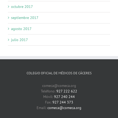
octubre 2017
septiembre 2017
agosto 2017
julio 2017
COLEGIO OFICIAL DE MÉDICOS DE CÁCERES
comeca@comeca.org
Teléfono:
927 222 622
Móvil:
927 240 244
Fax:
927 244 373
Email:
comeca@comeca.org