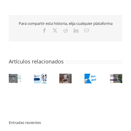
de
Medicamentos
con
problemas
Para compartir esta historia, elija cualquier plataforma
de
suministro
Facebook
X
Reddit
LinkedIn
Correo
durante
electrónico
el
mes
de
febrero
Artículos relacionados
Entradas recientes