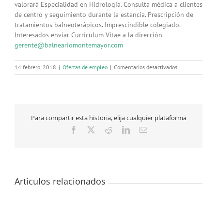
valorará Especialidad en Hidrología. Consulta médica a clientes
de centro y seguimiento durante la estancia. Prescripción de
tratamientos balneoterápicos. Imprescindible colegiado.
Interesados enviar Curriculum Vitae a la dirección
gerente@balneariomontemayor.com
en
14 febrero, 2018
|
Ofertas de empleo
|
Comentarios desactivados
Licenciado
en
Medicina
para
Baños
Para compartir esta historia, elija cualquier plataforma
de
Montemayor
Facebook
X
Reddit
LinkedIn
Correo
(Cáceres)
electrónico
Artículos relacionados