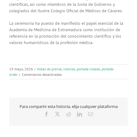
científicas, así como miembros de la Junta de Gobierno y
colegiados del Ilustre Colegio Oficial de Médicos de Cáceres.
La ceremonia ha puesto de manifiesto el papel esencial de la
Academia de Medicina de Extremadura como institución de
referencia en la promoción del conocimiento científico y los
valores humanísticos de la profesión médica.
19 mayo, 2026
|
Notas de prensa
,
noticias
,
portada-listado
,
portada-
en
slider
|
Comentarios desactivados
La
Dra.
Montaña
Román
García
Para compartir esta historia, elija cualquier plataforma
ingresa
como
Facebook
X
Reddit
LinkedIn
Correo
Académica
electrónico
de
la
Academia