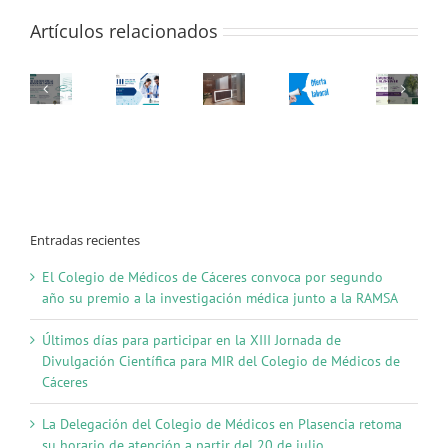
de
Artículos relacionados
Medicina
de
Extremadura
Entradas recientes
El Colegio de Médicos de Cáceres convoca por segundo
año su premio a la investigación médica junto a la RAMSA
Últimos días para participar en la XIII Jornada de
Divulgación Científica para MIR del Colegio de Médicos de
Cáceres
La Delegación del Colegio de Médicos en Plasencia retoma
su horario de atención a partir del 20 de julio