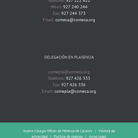
Teléfono:
927 222 622
Móvil:
927 240 244
Fax:
927 244 373
Email:
comeca@comeca.org
DELEGACIÓN EN PLASENCIA
comepla@comeca.org
Teléfono:
927 426 333
Fax:
927 426 336
Email:
comepla@comeca.org
Ilustre Colegio Oficial de Médicos de Cáceres |
Política de
privacidad
|
Política de cookies
|
Aviso legal