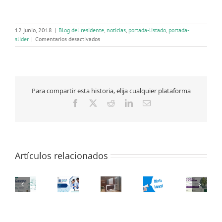
12 junio, 2018
|
Blog del residente
,
noticias
,
portada-listado
,
portada-
en
slider
|
Comentarios desactivados
Jueves
y
viernes
cerrada
la
Para compartir esta historia, elija cualquier plataforma
delegación
del
Facebook
X
Reddit
LinkedIn
Correo
Colegio
electrónico
de
Médicos
en
Plasencia
Artículos relacionados
por
ferias