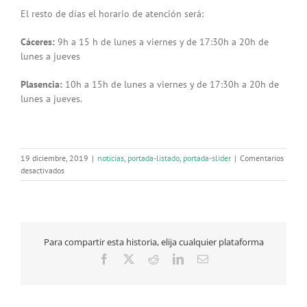
El resto de días el horario de atención será:
Cáceres:
9h a 15 h de lunes a viernes y de 17:30h a 20h de
lunes a jueves
Plasencia:
10h a 15h de lunes a viernes y de 17:30h a 20h de
lunes a jueves.
19 diciembre, 2019
|
noticias
,
portada-listado
,
portada-slider
|
Comentarios
en
desactivados
Horario
especial
de
Navidad
en
Para compartir esta historia, elija cualquier plataforma
nuestras
oficinas
Facebook
X
Reddit
LinkedIn
Correo
de
electrónico
Cáceres
y
Plasencia