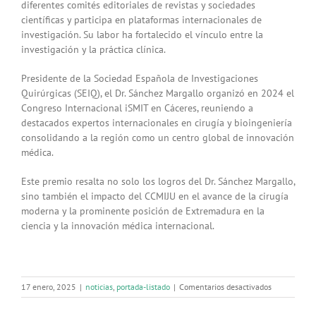
diferentes comités editoriales de revistas y sociedades
científicas y participa en plataformas internacionales de
investigación. Su labor ha fortalecido el vínculo entre la
investigación y la práctica clínica.
Presidente de la Sociedad Española de Investigaciones
Quirúrgicas (SEIQ), el Dr. Sánchez Margallo organizó en 2024 el
Congreso Internacional iSMIT en Cáceres, reuniendo a
destacados expertos internacionales en cirugía y bioingeniería
consolidando a la región como un centro global de innovación
médica.
Este premio resalta no solo los logros del Dr. Sánchez Margallo,
sino también el impacto del CCMIJU en el avance de la cirugía
moderna y la prominente posición de Extremadura en la
ciencia y la innovación médica internacional.
en
17 enero, 2025
|
noticias
,
portada-listado
|
Comentarios desactivados
Francisco
Miguel