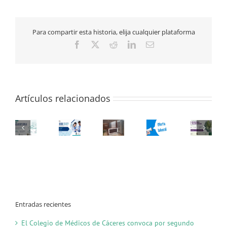
Sánchez
Margallo
recibe
Para compartir esta historia, elija cualquier plataforma
el
Premio
Facebook
X
Reddit
LinkedIn
Correo
de
electrónico
Medicina
Traslacional
Artículos relacionados
Entradas recientes
El Colegio de Médicos de Cáceres convoca por segundo