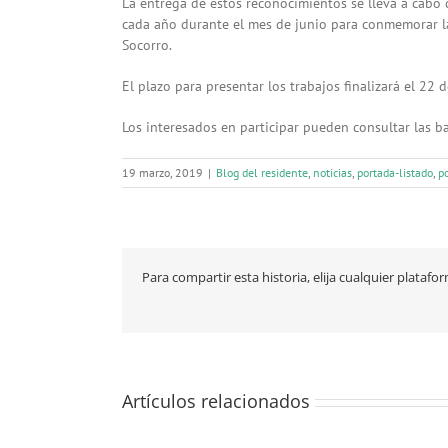
La entrega de estos reconocimientos se lleva a cabo 
cada año durante el mes de junio para conmemorar la 
Socorro.
El plazo para presentar los trabajos finalizará el 2
Los interesados en participar pueden consultar las b
19 marzo, 2019
|
Blog del residente
,
noticias
,
portada-listado
,
po
Para compartir esta historia, elija cualquier platafo
Artículos relacionados