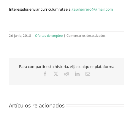
Interesados enviar curriculum vitae a
gapiherrero@gmail.com
en
26 junio, 2018
|
Ofertas de empleo
|
Comentarios desactivados
Especialista
en
Psiquiatría
para
Plasencia
Para compartir esta historia, elija cualquier plataforma
(Cáceres)
Facebook
X
Reddit
LinkedIn
Correo
electrónico
Artículos relacionados