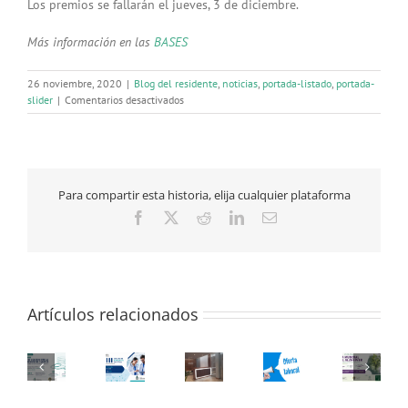
Los premios se fallarán el jueves, 3 de diciembre.
Más información en las
BASES
26 noviembre, 2020
|
Blog del residente
,
noticias
,
portada-listado
,
portada-
en
slider
|
Comentarios desactivados
El
lunes
30
de
noviembre
Para compartir esta historia, elija cualquier plataforma
finaliza
el
Facebook
X
Reddit
LinkedIn
Correo
plazo
electrónico
del
Concurso
de
Dibujo
Artículos relacionados
Navideño
del
Colegio
de
Médicos
de