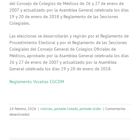
del Consejo de Colegios de Médicos de 26 y 27 de enero de
2007 y actualizado por la Asamblea General celebrada los días
19 y 20 de enero de 2018 y Reglamento de las Secciones
Colegiales.
Las elecciones se desarrollarán y regirán por el Reglamento de
Procedimiento Electoral y por el Reglamento de las Secciones
Colegiales del Consejo General de Colegios Oficiales de
Médicos, aprobado por la Asamblea General celebrada los días
26 y 27 de enero de 2007 y actualizado por la Asamblea
General celebrada los días 19 y 20 de enero de 2018.
Reglamento Vocalías CGCOM
24 febrero, 2026
|
noticias
,
portada-listado
,
portada-slider
|
Comentarios
en
desactivados
El
CGCOM
convoca
elecciones