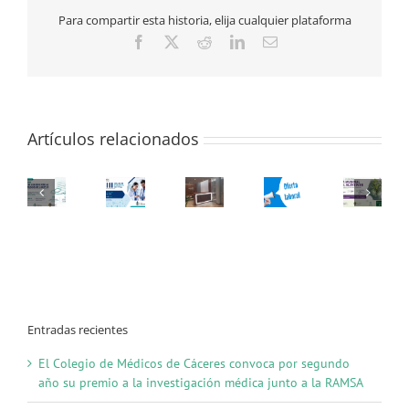
para
Para compartir esta historia, elija cualquier plataforma
renovar
siete
Facebook
X
Reddit
LinkedIn
Correo
cargos
electrónico
de
Representantes
Nacionales
Artículos relacionados
Entradas recientes
El Colegio de Médicos de Cáceres convoca por segundo
año su premio a la investigación médica junto a la RAMSA