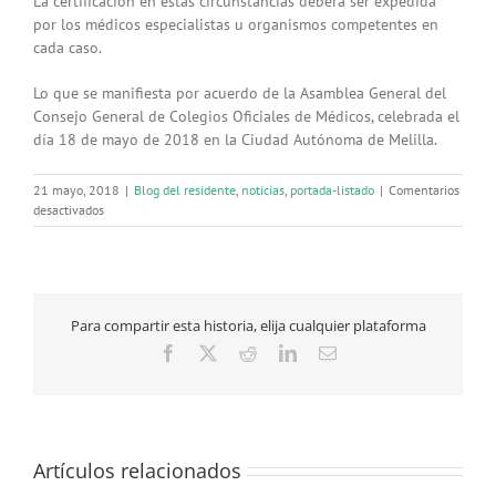
La certificación en estas circunstancias deberá ser expedida
por los médicos especialistas u organismos competentes en
cada caso.
Lo que se manifiesta por acuerdo de la Asamblea General del
Consejo General de Colegios Oficiales de Médicos, celebrada el
día 18 de mayo de 2018 en la Ciudad Autónoma de Melilla.
21 mayo, 2018
|
Blog del residente
,
noticias
,
portada-listado
|
Comentarios
en
desactivados
El
CGCOM
advierte
que
el
Para compartir esta historia, elija cualquier plataforma
certificado
médico
Facebook
X
Reddit
LinkedIn
Correo
de
electrónico
Correos
no
puede
considerarse
Artículos relacionados
oficial