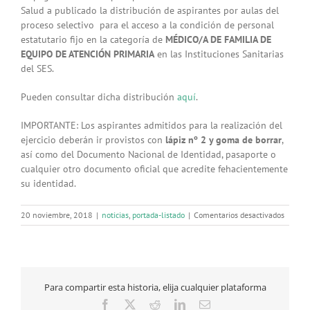
Salud a publicado la distribución de aspirantes por aulas del
proceso selectivo para el acceso a la condición de personal
estatutario fijo en la categoría de
MÉDICO/A DE FAMILIA DE
EQUIPO DE ATENCIÓN PRIMARIA
en las Instituciones Sanitarias
del SES.
Pueden consultar dicha distribución
aquí
.
IMPORTANTE: Los aspirantes admitidos para la realización del
ejercicio deberán ir provistos con
lápiz nº 2 y goma de borrar
,
así como del Documento Nacional de Identidad, pasaporte o
cualquier otro documento oficial que acredite fehacientemente
su identidad.
en
20 noviembre, 2018
|
noticias
,
portada-listado
|
Comentarios desactivados
Distrib
de
aspiran
por
aulas
Para compartir esta historia, elija cualquier plataforma
en
la
Facebook
X
Reddit
LinkedIn
Correo