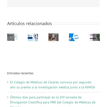
categor
electrónico
de
Médico
de
Familia
Artículos relacionados
de
Equipo
de
Atenci
Primari
del
SES
Entradas recientes
El Colegio de Médicos de Cáceres convoca por segundo
año su premio a la investigación médica junto a la RAMSA
Últimos días para participar en la XIII Jornada de
Divulgación Científica para MIR del Colegio de Médicos de