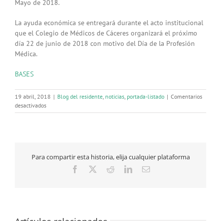
Mayo de 2018.
La ayuda económica se entregará durante el acto institucional
que el Colegio de Médicos de Cáceres organizará el próximo
día 22 de junio de 2018 con motivo del Día de la Profesión
Médica.
BASES
19 abril, 2018
|
Blog del residente
,
noticias
,
portada-listado
|
Comentarios
en
desactivados
Continúa
abierto
el
plazo
de
Para compartir esta historia, elija cualquier plataforma
solicitud
de
Facebook
X
Reddit
LinkedIn
Correo
ayudas
electrónico
para
proyectos
sanitarios
de
desarrollo