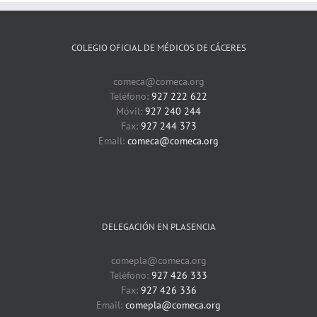
COLEGIO OFICIAL DE MÉDICOS DE CÁCERES
comeca@comeca.org
Teléfono:
927 222 622
Móvil:
927 240 244
Fax:
927 244 373
Email:
comeca@comeca.org
DELEGACIÓN EN PLASENCIA
comepla@comeca.org
Teléfono:
927 426 333
Fax:
927 426 336
Email:
comepla@comeca.org