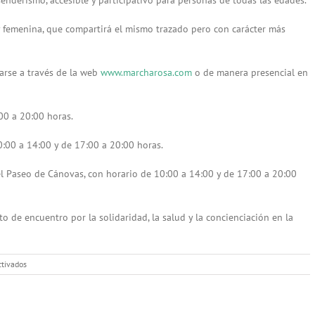
 y femenina, que compartirá el mismo trazado pero con carácter más
zarse a través de la web
www.marcharosa.com
o de manera presencial en
00 a 20:00 horas.
0:00 a 14:00 y de 17:00 a 20:00 horas.
l Paseo de Cánovas, con horario de 10:00 a 14:00 y de 17:00 a 20:00
 de encuentro por la solidaridad, la salud y la concienciación en la
en
tivados
Cáceres
se
tiñe
de