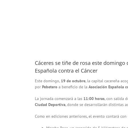
Cáceres se tiñe de rosa este domingo 
Española contra el Cáncer
Este domingo,
19 de octubre
, la capital cacereña ac
por
Pebetero
a beneficio de la
Asociación Española c
La jornada comenzará a las
11:00 horas
, con salida 
Ciudad Deportiva
, donde se desarrollarán distintas a
Como en ediciones anteriores, el evento contará con
Marcha Rosa, un recorrido de 5 kilómetros de s