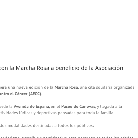
con la Marcha Rosa a beneficio de la Asociación
ogerá una nueva edición de la
Marcha Rosa
, una cita solidaria organizada
ontra el Cáncer (AECC)
.
desde la
Avenida de España
, en el
Paseo de Cánovas
, y llegada a la
ctividades lúdicas y deportivas pensadas para toda la familia.
 dos modalidades destinadas a todos los públicos:
enderismo, accesible y participativo para personas de todas las edades.