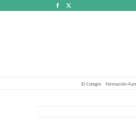
Saltar
Facebook
X
al
contenido
El Colegio
Formación-Fu