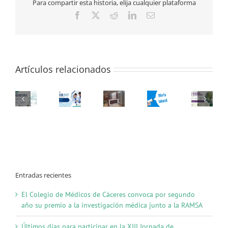
Para compartir esta historia, elija cualquier plataforma
Alimentos
Facebook
X
Reddit
LinkedIn
Correo
electrónico
Artículos relacionados
Entradas recientes
El Colegio de Médicos de Cáceres convoca por segundo
año su premio a la investigación médica junto a la RAMSA
Últimos días para participar en la XIII Jornada de