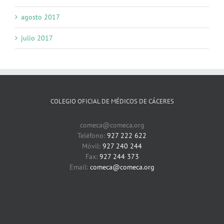
agosto 2017
julio 2017
COLEGIO OFICIAL DE MÉDICOS DE CÁCERES
comeca@comeca.org
Teléfono:
927 222 622
Móvil:
927 240 244
Fax:
927 244 373
Email:
comeca@comeca.org