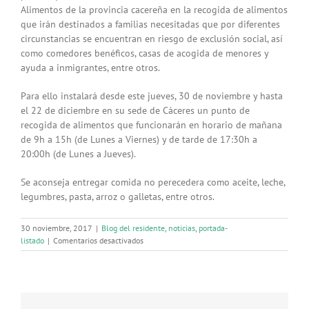
Alimentos de la provincia cacereña en la recogida de alimentos
que irán destinados a familias necesitadas que por diferentes
circunstancias se encuentran en riesgo de exclusión social, así
como comedores benéficos, casas de acogida de menores y
ayuda a inmigrantes, entre otros.
Para ello instalará desde este jueves, 30 de noviembre y hasta
el 22 de diciembre en su sede de Cáceres un punto de
recogida de alimentos que funcionarán en horario de mañana
de 9h a 15h (de Lunes a Viernes) y de tarde de 17:30h a
20:00h (de Lunes a Jueves).
Se aconseja entregar comida no perecedera como aceite, leche,
legumbres, pasta, arroz o galletas, entre otros.
30 noviembre, 2017
|
Blog del residente
,
noticias
,
portada-
en
listado
|
Comentarios desactivados
Ayuda
para
el
Banco
de