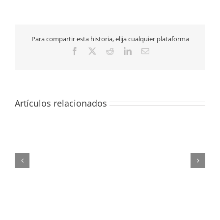
en
Ginecología
para
Córdoba
Para compartir esta historia, elija cualquier plataforma
Facebook
X
Reddit
LinkedIn
Correo
electrónico
Artículos relacionados