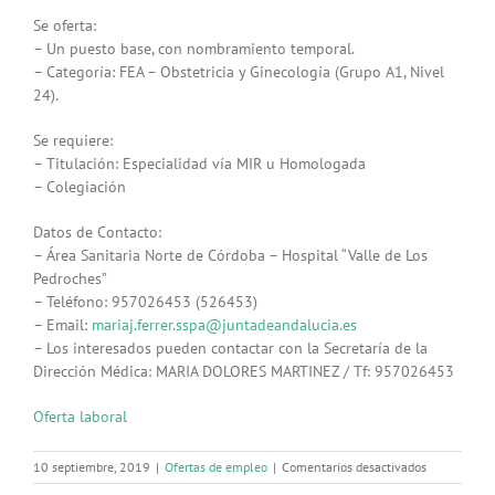
Se oferta:
– Un puesto base, con nombramiento temporal.
– Categoría: FEA – Obstetricia y Ginecología (Grupo A1, Nivel
24).
Se requiere:
– Titulación: Especialidad vía MIR u Homologada
– Colegiación
Datos de Contacto:
– Área Sanitaria Norte de Córdoba – Hospital “Valle de Los
Pedroches”
– Teléfono: 957026453 (526453)
– Email:
mariaj.ferrer.sspa@juntadeandalucia.es
– Los interesados pueden contactar con la Secretaría de la
Dirección Médica: MARIA DOLORES MARTINEZ / Tf: 957026453
Oferta laboral
en
10 septiembre, 2019
|
Ofertas de empleo
|
Comentarios desactivados
Especialista