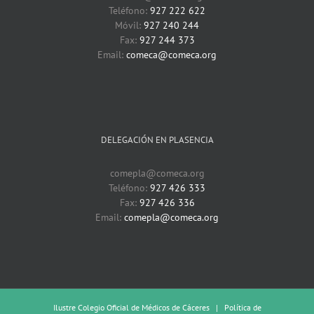
Teléfono:
927 222 622
Móvil:
927 240 244
Fax:
927 244 373
Email:
comeca@comeca.org
DELEGACIÓN EN PLASENCIA
comepla@comeca.org
Teléfono:
927 426 333
Fax:
927 426 336
Email:
comepla@comeca.org
Ilustre Colegio Oficial de Médicos de Cáceres |
Política de