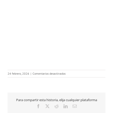
en
24 febrero, 2026
|
Comentarios desactivados
TARIFA
530001019
MEDICOS
CACERES
2026
Para compartir esta historia, elija cualquier plataforma
(1)+DEFENSA
JURIDICA
Facebook
X
Reddit
LinkedIn
Correo
electrónico