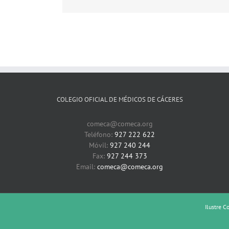
mama
(2)
COLEGIO OFICIAL DE MÉDICOS DE CÁCERES
comeca@comeca.org
Teléfono:
927 222 622
Móvil:
927 240 244
Fax:
927 244 373
Email:
comeca@comeca.org
Ilustre C