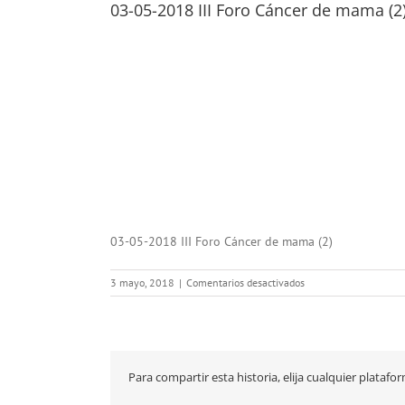
03-05-2018 III Foro Cáncer de mama (2
03-05-2018 III Foro Cáncer de mama (2)
en
3 mayo, 2018
|
Comentarios desactivados
03-
05-
2018
III
Foro
Para compartir esta historia, elija cualquier platafo
Cáncer
de