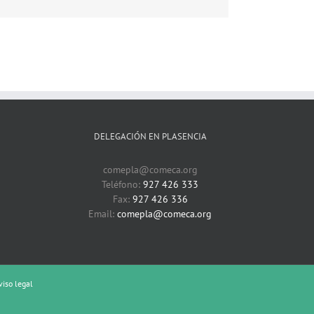
electrónico
DELEGACIÓN EN PLASENCIA
comepla@comeca.org
Teléfono:
927 426 333
Fax:
927 426 336
Email:
comepla@comeca.org
viso legal