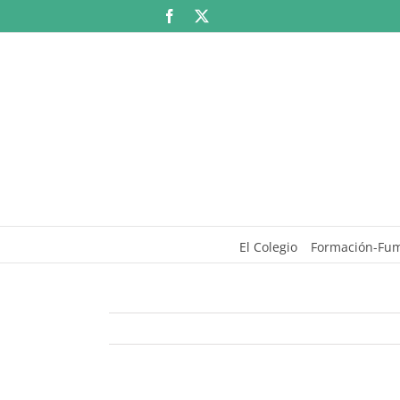
Saltar
Facebook
X
al
contenido
El Colegio
Formación-Fu