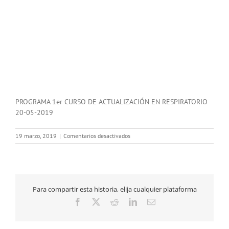
PROGRAMA 1er CURSO DE ACTUALIZACIÓN EN RESPIRATORIO
20-05-2019
en
19 marzo, 2019
|
Comentarios desactivados
PROGRAMA
1er
CURSO
DE
ACTUALIZACIÓN
Para compartir esta historia, elija cualquier plataforma
EN
RESPIRATORIO
Facebook
X
Reddit
LinkedIn
Correo
20-
electrónico
05-
2019