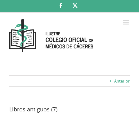
Saltar
Facebook
X
al
contenido
Anterior
Libros antiguos (7)