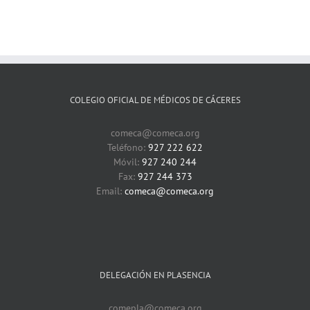
COLEGIO OFICIAL DE MÉDICOS DE CÁCERES
comeca@comeca.org
Teléfono:
927 222 622
Móvil:
927 240 244
Fax:
927 244 373
Email:
comeca@comeca.org
DELEGACIÓN EN PLASENCIA
comepla@comeca.org