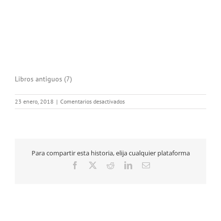
Libros antiguos (7)
en
23 enero, 2018
|
Comentarios desactivados
Libros
antiguos
(7)
Para compartir esta historia, elija cualquier plataforma
Facebook
X
Reddit
LinkedIn
Correo
electrónico