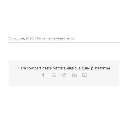
en
30 octubre, 2025
|
Comentarios desactivados
Curso
IV
Ventilación
Mecanica
Para compartir esta historia, elija cualquier plataforma
Facebook
X
Reddit
LinkedIn
Correo
electrónico