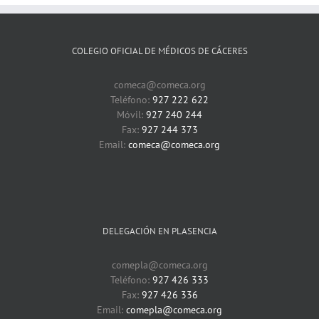
COLEGIO OFICIAL DE MÉDICOS DE CÁCERES
comeca@comeca.org
Teléfono:
927 222 622
Móvil:
927 240 244
Fax:
927 244 373
Email:
comeca@comeca.org
DELEGACIÓN EN PLASENCIA
comepla@comeca.org
Teléfono:
927 426 333
Fax:
927 426 336
Email:
comepla@comeca.org