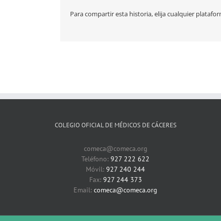
Para compartir esta historia, elija cualquier platafo
COLEGIO OFICIAL DE MÉDICOS DE CÁCERES
comeca@comeca.org
Teléfono:
927 222 622
Móvil:
927 240 244
Fax:
927 244 373
Email:
comeca@comeca.org