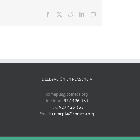
Facebook
X
Reddit
LinkedIn
Correo
electrónico
DELEGACIÓN EN PLASENCIA
comepla@comeca.org
Teléfono:
927 426 333
Fax:
927 426 336
Email:
comepla@comeca.org