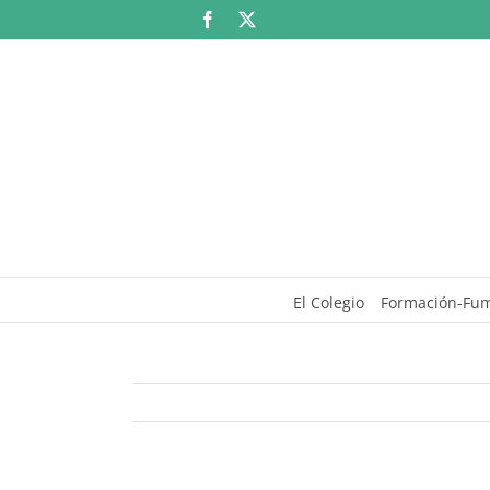
Saltar
Facebook
X
al
contenido
El Colegio
Formación-Fu