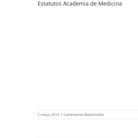
Estatutos Academia de Medicina
en
2 mayo, 2018
|
Comentarios desactivados
Estatutos
Academia
de
Medicina