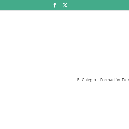
Saltar
Facebook
X
al
contenido
El Colegio
Formación-Fu