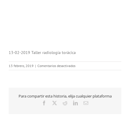
13-02-2019 Taller radiología torácica
en
13 febrero, 2019
|
Comentarios desactivados
13-
02-
2019
Taller
radiología
Para compartir esta historia, elija cualquier plataforma
torácica
Facebook
X
Reddit
LinkedIn
Correo
electrónico