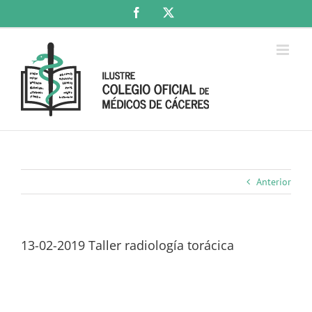
Saltar
Facebook
X
al
contenido
Anterior
13-02-2019 Taller radiología torácica