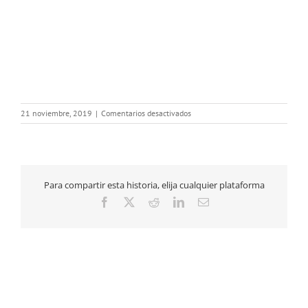
en
21 noviembre, 2019
|
Comentarios desactivados
20-
11-
2019
III
Congreso
Para compartir esta historia, elija cualquier plataforma
Extremeño
AECC
Facebook
X
Reddit
LinkedIn
Correo
(2)
electrónico