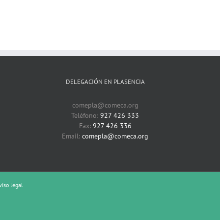
DELEGACIÓN EN PLASENCIA
comepla@comeca.org
Teléfono:
927 426 333
Fax:
927 426 336
Email:
comepla@comeca.org
viso legal