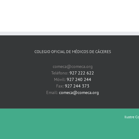
COLEGIO OFICIAL DE MÉDICOS DE CÁCERES
comeca@comeca.org
Teléfono:
927 222 622
Móvil:
927 240 244
Fax:
927 244 373
Email:
comeca@comeca.org
Ilustre C