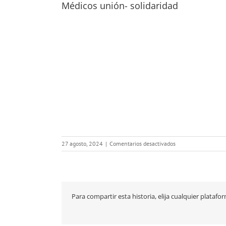
Médicos unión- solidaridad
en
27 agosto, 2024
|
Comentarios desactivados
Médicos
unión-
solidaridad
Para compartir esta historia, elija cualquier platafo