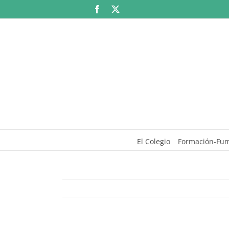
Saltar
Facebook
X
al
contenido
El Colegio
Formación-Fu