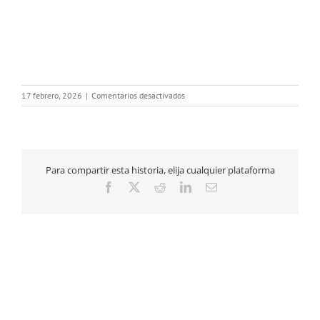
en
17 febrero, 2026
|
Comentarios desactivados
Cartel
WEB
Manifestación
18-
02-
Para compartir esta historia, elija cualquier plataforma
2026
Facebook
X
Reddit
LinkedIn
Correo
electrónico