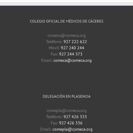
COLEGIO OFICIAL DE MÉDICOS DE CÁCERES
comeca@comeca.org
Teléfono:
927 222 622
Móvil:
927 240 244
Fax:
927 244 373
Email:
comeca@comeca.org
DELEGACIÓN EN PLASENCIA
comepla@comeca.org
Teléfono:
927 426 333
Fax:
927 426 336
Email:
comepla@comeca.org