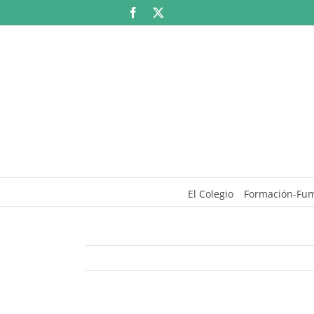
Saltar
Facebook
X
al
contenido
El Colegio
Formación-Fu