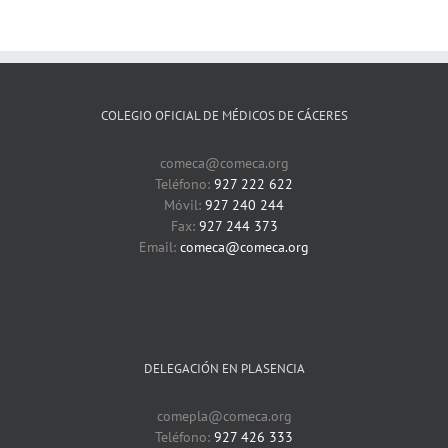
COLEGIO OFICIAL DE MÉDICOS DE CÁCERES
comeca@comeca.org
Teléfono:
927 222 622
Móvil:
927 240 244
Fax:
927 244 373
Email:
comeca@comeca.org
DELEGACIÓN EN PLASENCIA
comepla@comeca.org
Teléfono:
927 426 333