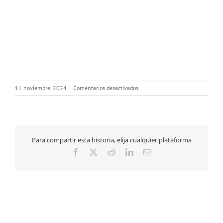
en
11 noviembre, 2024
|
Comentarios desactivados
CARTEL-
WEBINAR-
DANA1-
1
Para compartir esta historia, elija cualquier plataforma
Facebook
X
Reddit
LinkedIn
Correo
electrónico