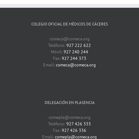
COLEGIO OFICIAL DE MÉDICOS DE CÁCERES
comeca@comeca.org
Teléfono:
927 222 622
Móvil:
927 240 244
Fax:
927 244 373
Email:
comeca@comeca.org
DELEGACIÓN EN PLASENCIA
comepla@comeca.org
Teléfono:
927 426 333
Fax:
927 426 336
Email:
comepla@comeca.org