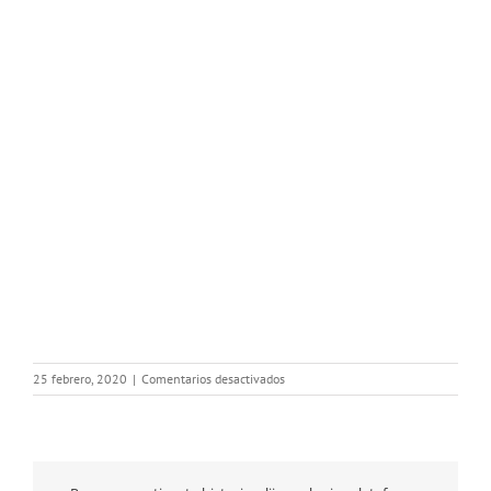
en
25 febrero, 2020
|
Comentarios desactivados
25-
02-
2020
Fecha
oposiciones