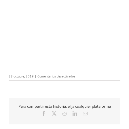
en
28 octubre, 2019
|
Comentarios desactivados
28-
10-
2019
Nombramientos
Médicos
Para compartir esta historia, elija cualquier plataforma
FEAs
Facebook
X
Reddit
LinkedIn
Correo
electrónico