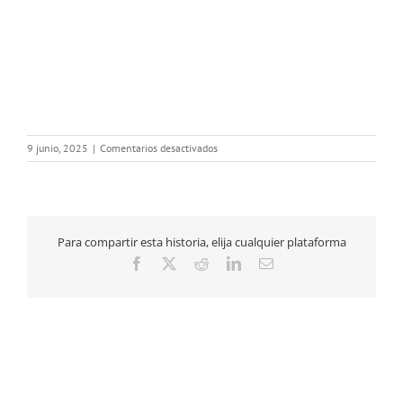
en
9 junio, 2025
|
Comentarios desactivados
06062025-
GALACOLEGIOMEDICOS-
192
Para compartir esta historia, elija cualquier plataforma
Facebook
X
Reddit
LinkedIn
Correo
electrónico