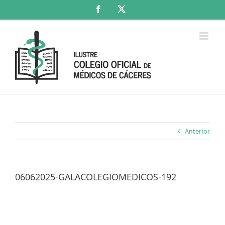
Saltar
Facebook
X
al
contenido
Anterior
06062025-GALACOLEGIOMEDICOS-192