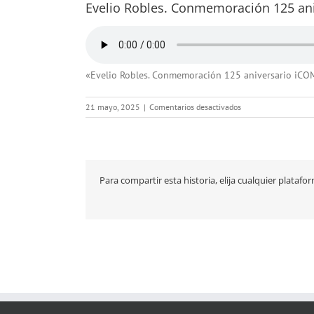
Evelio Robles. Conmemoración 125 an
«Evelio Robles. Conmemoración 125 aniversario iCO
en
21 mayo, 2025
|
Comentarios desactivados
Evelio
Robles.
Conmemoración
125
aniversario
Para compartir esta historia, elija cualquier platafo
iCOMECA