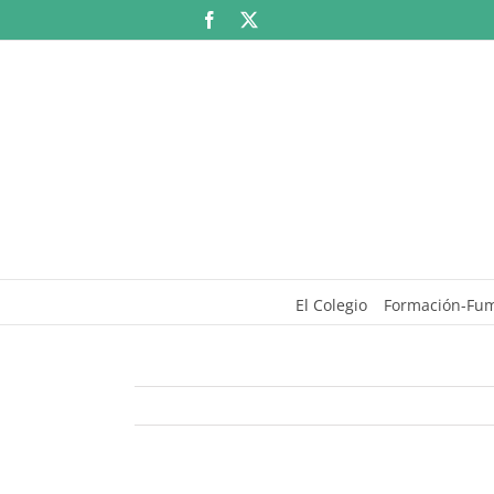
Saltar
Facebook
X
al
contenido
El Colegio
Formación-Fu