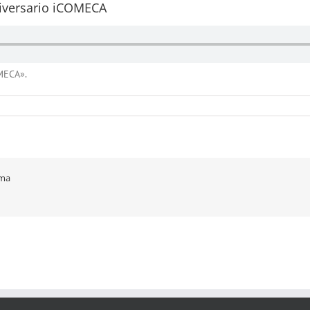
iversario iCOMECA
MECA».
rma