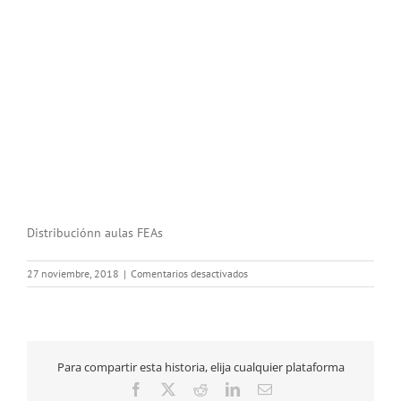
Distribuciónn aulas FEAs
en
27 noviembre, 2018
|
Comentarios desactivados
Distribuciónn
aulas
FEAs
Para compartir esta historia, elija cualquier plataforma
Facebook
X
Reddit
LinkedIn
Correo