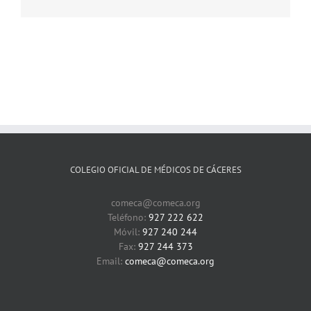
electrónico
COLEGIO OFICIAL DE MÉDICOS DE CÁCERES
comeca@comeca.org
Teléfono:
927 222 622
Móvil:
927 240 244
Fax:
927 244 373
Email:
comeca@comeca.org