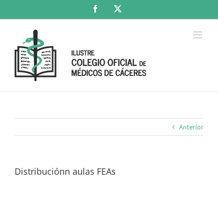
Saltar
Facebook
X
al
contenido
Anterior
Distribuciónn aulas FEAs