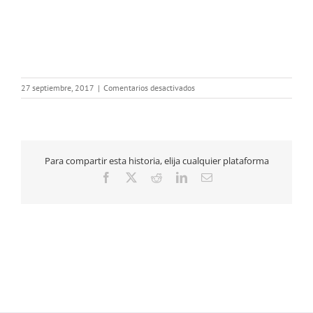
en
27 septiembre, 2017
|
Comentarios desactivados
portada
Día
Mundial
Cuidados
Paliativos
Para compartir esta historia, elija cualquier plataforma
05-
10-
Facebook
X
Reddit
LinkedIn
Correo
2017
electrónico