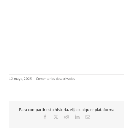
en
12 mayo, 2025
|
Comentarios desactivados
PROGRAMA
Para compartir esta historia, elija cualquier plataforma
Facebook
X
Reddit
LinkedIn
Correo
electrónico